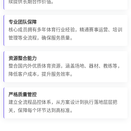
续提供长期合作价值。
专业团队保障
核心成员拥有多年体育行业经验，精通赛事运营、培训
管理等全流程，确保服务质量。
资源整合能力
整合国内外优质体育资源，涵盖场地、器材、教练等，
降低客户成本，提升服务效率。
严格质量管控
建立全流程品控体系，从方案设计到执行落地层层把
关，保障每个环节达到高标准。