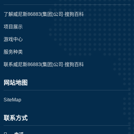
了解威尼斯86883(集团)公司·搜狗百科
项目展示
游戏中心
服务种类
联系威尼斯86883(集团)公司·搜狗百科
网站地图
SiteMap
联系方式