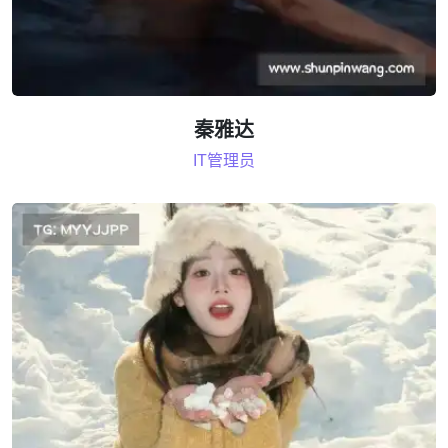
秦雅达
IT管理员