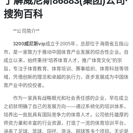
了解威尼斯86883(集团)公司·
搜狗百科
**公司简介**
3200威尼斯vip
成立于2005年，总部位于海南省五指山
市，是一家致力于推动中国体育产业发展的综合性企业。自
成立以来，始终秉持“培养体育人才，推广体育文化”的宗
旨，专注于体育教育、体育培训、赛事组织、体育科技等领
域，凭借创新的理念和卓越的执行力，逐步发展成为中国体
育产业中的佼佼者。
作为一家具有战略眼光和社会责任感的企业，早在成立
之初就明确了自己的发展方向——通过系统化的培训体系，
培养出一批批具有国际竞争力的体育人才。公司依托雄厚的
师资力量和丰富的行业资源，打造了一流的体育培训平台，
涵盖了足球、篮球、田径、游泳、网球等多个项目。无论是