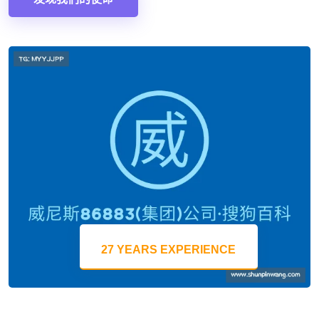
27 YEARS EXPERIENCE