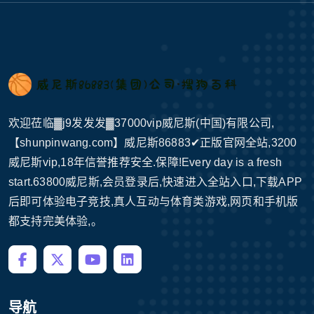
欢迎莅临▓j9发发发▓37000vip威尼斯(中国)有限公司,
【shunpinwang.com】威尼斯86883✔正版官网全站,3200
威尼斯vip,18年信誉推荐安全.保障!Every day is a fresh
start.63800威尼斯,会员登录后,快速进入全站入口,下载APP
后即可体验电子竞技,真人互动与体育类游戏,网页和手机版
都支持完美体验,。
导航