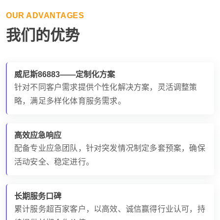
OUR ADVANTAGES
我们的优势
威尼斯86883——定制化方案
针对不同客户需求提供个性化解决方案，灵活调整策
略，满足多样化体育服务需求。
高效应急响应
配备专业应急团队，针对突发情况制定多套预案，确保
活动安全、稳定进行。
长期服务口碑
累计服务超百家客户，以高效、诚信赢得行业认可，持